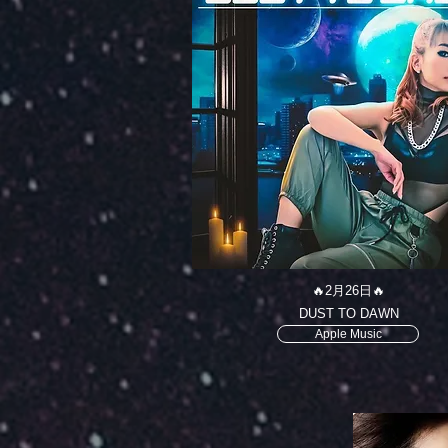
🔥2月26日🔥
DUST TO DAWN
Apple Music