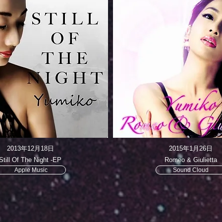
2013年12月18日
2015年1月26日
Still Of The Night -EP
Romeo & Giulietta
Apple Music
Sound Cloud